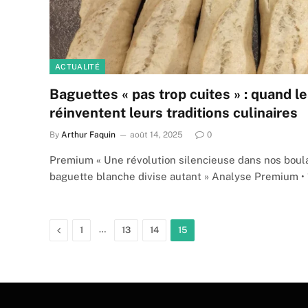
ACTUALITÉ
Baguettes « pas trop cuites » : quand l
réinventent leurs traditions culinaires
By
Arthur Faquin
août 14, 2025
0
Premium « Une révolution silencieuse dans nos boula
baguette blanche divise autant » Analyse Premium •
Previous
…
1
13
14
15