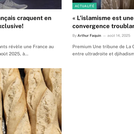
ACTUALITÉ
Français craquent en
« L’islamisme est une 
clusive!
convergence troublan
By
Arthur Faquin
août 14, 2025
nts révèle une France au
Premium Une tribune de La C
août 2025, à…
entre ultradroite et djihadi