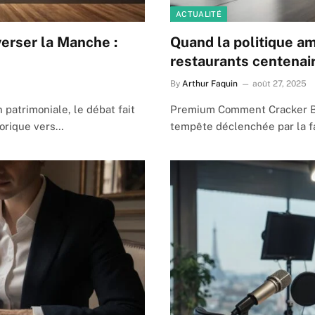
ACTUALITÉ
verser la Manche :
Quand la politique a
restaurants centenai
By
Arthur Faquin
août 27, 2025
 patrimoniale, le débat fait
Premium Comment Cracker Bar
torique vers…
tempête déclenchée par la 