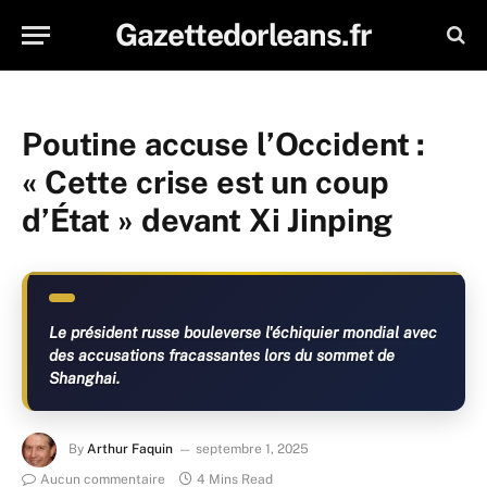
Gazettedorleans.fr
Poutine accuse l’Occident :
« Cette crise est un coup
d’État » devant Xi Jinping
Le président russe bouleverse l'échiquier mondial avec
des accusations fracassantes lors du sommet de
Shanghai.
By
Arthur Faquin
septembre 1, 2025
Aucun commentaire
4 Mins Read