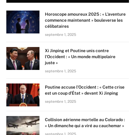
Horoscope amoureux 2025 : « L’aventure
commence maintenant » bouleverse les
célibataires
septembre 1, 2025
Xi Jinping et Poutine unis contre
l’Occident : « Un monde multipolaire
juste »
septembre 1, 2025
Poutine accuse l’Occident : « Cette crise
est un coup d’État » devant Xi Jinping
septembre 1, 2025
Collision aérienne mortelle au Colorado :
« Un dimanche qui a viré au cauchemar »
septembre 1, 2025