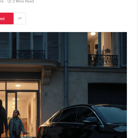
re
2 Mins Read
est