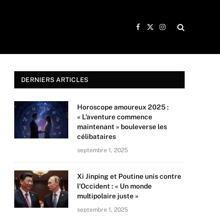
Facebook
X
Instagram
(Twitter)
DERNIERS ARTICLES
Horoscope amoureux 2025 :
« L’aventure commence
maintenant » bouleverse les
célibataires
septembre 1, 2025
Xi Jinping et Poutine unis contre
l’Occident : « Un monde
multipolaire juste »
septembre 1, 2025