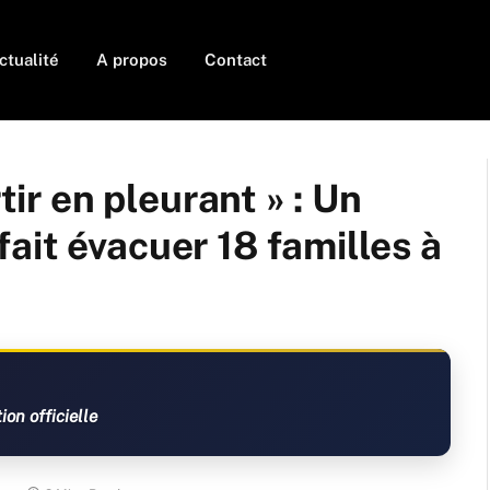
ctualité
A propos
Contact
tir en pleurant » : Un
ait évacuer 18 familles à
on officielle