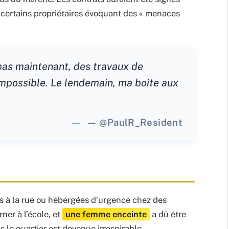
 certains propriétaires évoquant des « menaces
s pas maintenant, des travaux de
impossible. Le lendemain, ma boîte aux
— @PaulR_Resident
s à la rue ou hébergées d’urgence chez des
ner à l’école, et
une femme enceinte
a dû être
s le quartier est devenue irrespirable.