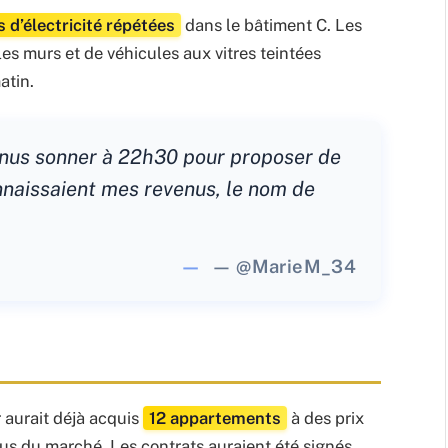
 d’électricité répétées
dans le bâtiment C. Les
es murs et de véhicules aux vitres teintées
atin.
nus sonner à 22h30 pour proposer de
naissaient mes revenus, le nom de
— @MarieM_34
 aurait déjà acquis
12 appartements
à des prix
us du marché. Les contrats auraient été signés