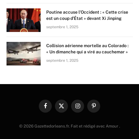
Poutine accuse l’Occident : « Cette crise
est un coup d’État » devant Xi Jinping
septembre 1, 2025
Collision aérienne mortelle au Colorado :
« Un dimanche qui a viré au cauchemar »
septembre 1, 2025
Facebook
X
Instagram
Pinterest
(Twitter)
© 2026 Gazettedorleans.fr. Fait et rédigé avec Amour .